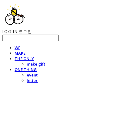
LOG IN
로그인
WE
MAKE
THE ONLY
make gift
ONE THING
event
letter