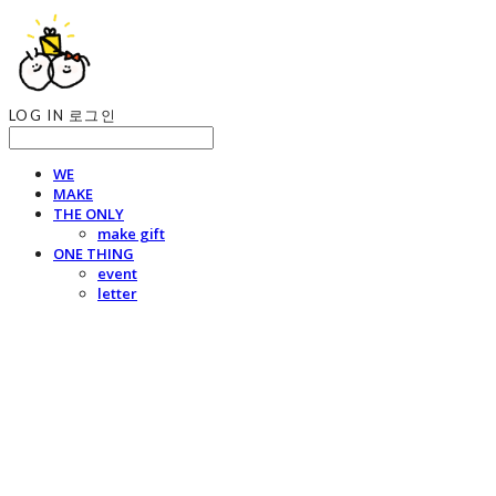
LOG IN
로그인
WE
MAKE
THE ONLY
make gift
ONE THING
event
letter