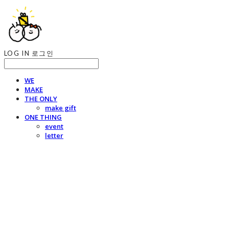
LOG IN
로그인
WE
MAKE
THE ONLY
make gift
ONE THING
event
letter