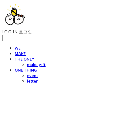
LOG IN
로그인
WE
MAKE
THE ONLY
make gift
ONE THING
event
letter