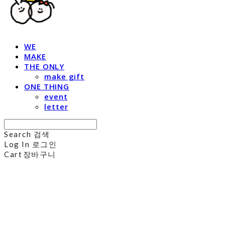
WE
MAKE
THE ONLY
make gift
ONE THING
event
letter
Search
검색
Log In
로그인
Cart
장바구니