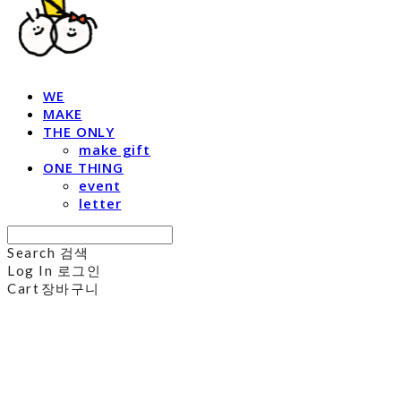
WE
MAKE
THE ONLY
make gift
ONE THING
event
letter
Search
검색
Log In
로그인
Cart
장바구니