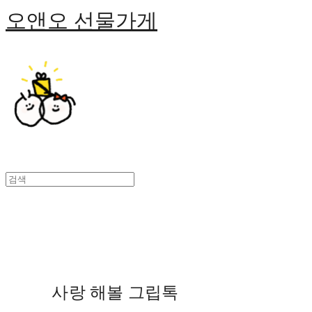
오앤오 선물가게
사랑 해볼 그립톡