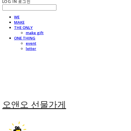
LOG IN
로그인
WE
MAKE
THE ONLY
make gift
ONE THING
event
letter
오앤오 선물가게