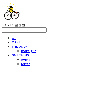
LOG IN
로그인
WE
MAKE
THE ONLY
make gift
ONE THING
event
letter