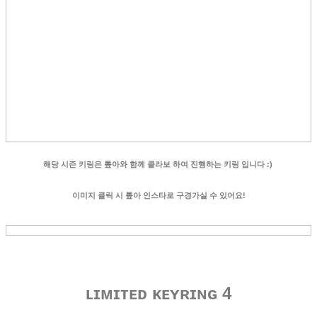
해당 시즌 키링은 톺아와 함께 콜라보 하여 진행하는 키링 입니다 :)
이미지 클릭 시 톺아 인스타로 구경가실 수 있어요!
ʟɪᴍɪᴛᴇᴅ ᴋᴇʏʀɪɴɢ 4