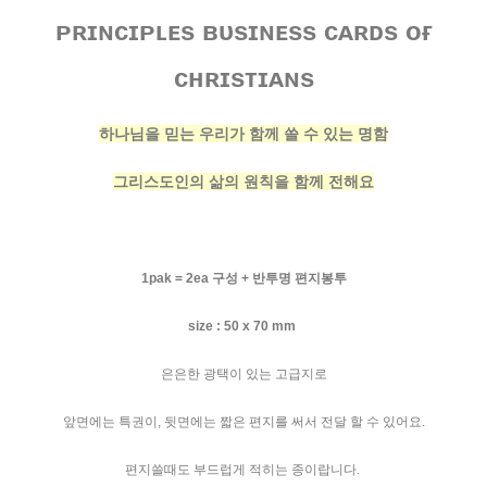
ᴘʀɪɴᴄɪᴘʟᴇs ʙᴜsɪɴᴇss ᴄᴀʀᴅs ᴏғ
ᴄʜʀɪsᴛɪᴀɴs
하나님을 믿는 우리가 함께 쓸 수 있는
명함
그리스도인의 삶의 원칙을 함께 전해요
1pak = 2ea 구성 + 반투명 편지봉투
size : 50 x 70 mm
은은한 광택이 있는 고급지로
앞면에는 특권이, 뒷면에는 짧은 편지를 써서 전달 할 수 있어요.
편지쓸때도 부드럽게 적히는 종이랍니다.