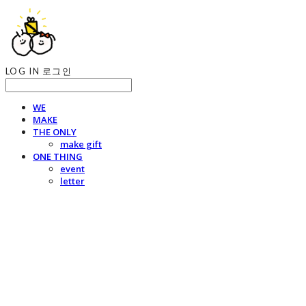
LOG IN
로그인
WE
MAKE
THE ONLY
make gift
ONE THING
event
letter