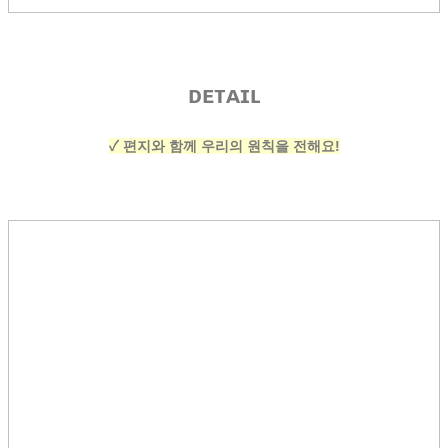
ᴅᴇᴛᴀɪʟ
✓ 편지와 함께 우리의 원칙을 전해요!