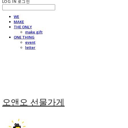
LOG IN
로그인
WE
MAKE
THE ONLY
make gift
ONE THING
event
letter
오앤오 선물가게