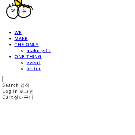
WE
MAKE
THE ONLY
make gift
ONE THING
event
letter
Search
검색
Log In
로그인
Cart
장바구니