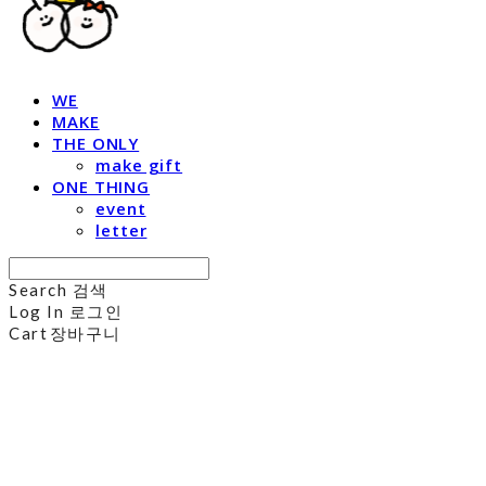
WE
MAKE
THE ONLY
make gift
ONE THING
event
letter
Search
검색
Log In
로그인
Cart
장바구니