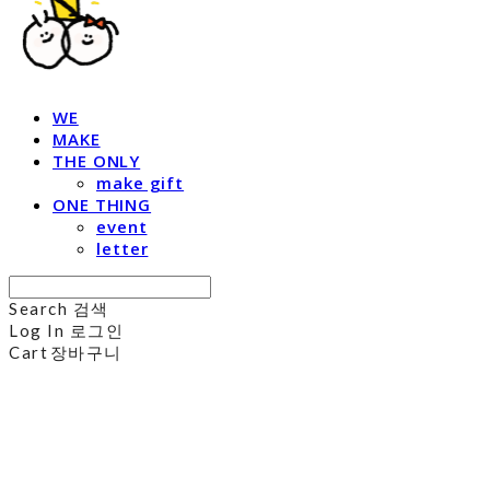
WE
MAKE
THE ONLY
make gift
ONE THING
event
letter
Search
검색
Log In
로그인
Cart
장바구니