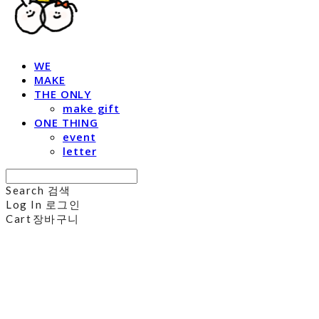
WE
MAKE
THE ONLY
make gift
ONE THING
event
letter
Search
검색
Log In
로그인
Cart
장바구니