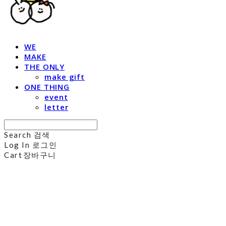
WE
MAKE
THE ONLY
make gift
ONE THING
event
letter
Search
검색
Log In
로그인
Cart
장바구니