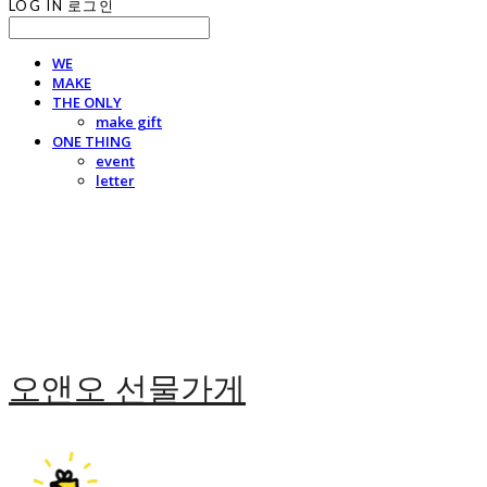
LOG IN
로그인
WE
MAKE
THE ONLY
make gift
ONE THING
event
letter
오앤오 선물가게