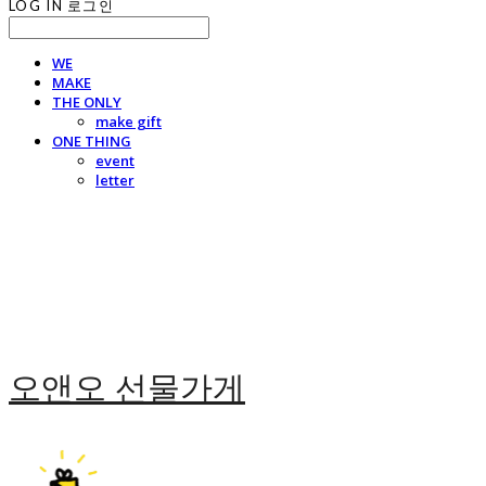
LOG IN
로그인
WE
MAKE
THE ONLY
make gift
ONE THING
event
letter
오앤오 선물가게