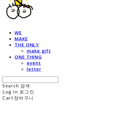
WE
MAKE
THE ONLY
make gift
ONE THING
event
letter
Search
검색
Log In
로그인
Cart
장바구니