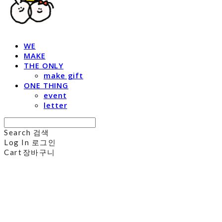
WE
MAKE
THE ONLY
make gift
ONE THING
event
letter
Search
검색
Log In
로그인
Cart
장바구니