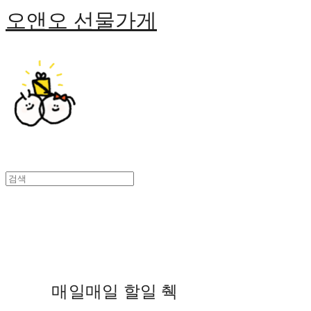
오앤오 선물가게
매일매일 할일 췍