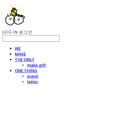
LOG IN
로그인
WE
MAKE
THE ONLY
make gift
ONE THING
event
letter