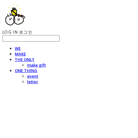
LOG IN
로그인
WE
MAKE
THE ONLY
make gift
ONE THING
event
letter