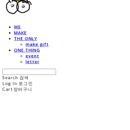
WE
MAKE
THE ONLY
make gift
ONE THING
event
letter
Search
검색
Log In
로그인
Cart
장바구니