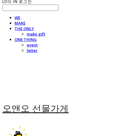
LOG IN
로그인
WE
MAKE
THE ONLY
make gift
ONE THING
event
letter
오앤오 선물가게