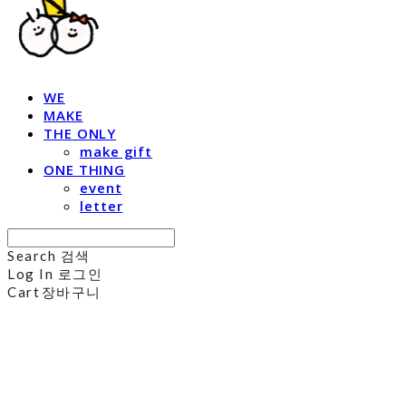
WE
MAKE
THE ONLY
make gift
ONE THING
event
letter
Search
검색
Log In
로그인
Cart
장바구니