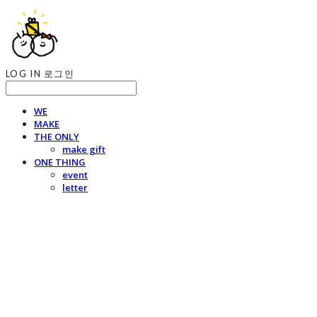
LOG IN
로그인
WE
MAKE
THE ONLY
make gift
ONE THING
event
letter