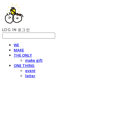
LOG IN
로그인
WE
MAKE
THE ONLY
make gift
ONE THING
event
letter