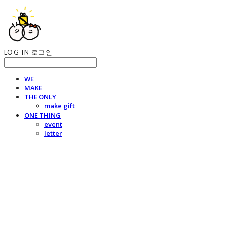
LOG IN
로그인
WE
MAKE
THE ONLY
make gift
ONE THING
event
letter