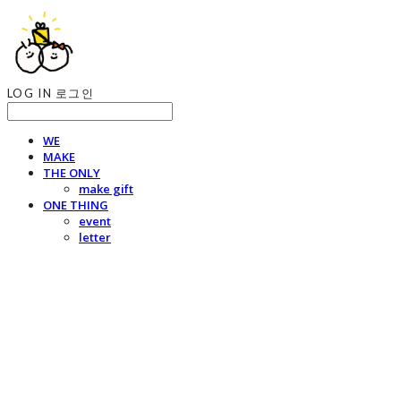
LOG IN
로그인
WE
MAKE
THE ONLY
make gift
ONE THING
event
letter