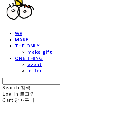
WE
MAKE
THE ONLY
make gift
ONE THING
event
letter
Search
검색
Log In
로그인
Cart
장바구니