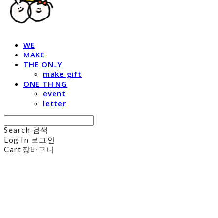
WE
MAKE
THE ONLY
make gift
ONE THING
event
letter
Search
검색
Log In
로그인
Cart
장바구니