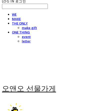
LOG IN
로그인
WE
MAKE
THE ONLY
make gift
ONE THING
event
letter
오앤오 선물가게