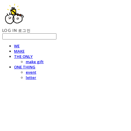
LOG IN
로그인
WE
MAKE
THE ONLY
make gift
ONE THING
event
letter