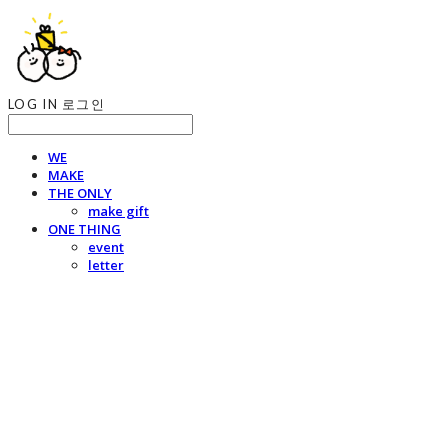
LOG IN
로그인
WE
MAKE
THE ONLY
make gift
ONE THING
event
letter