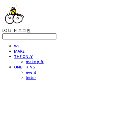
LOG IN
로그인
WE
MAKE
THE ONLY
make gift
ONE THING
event
letter