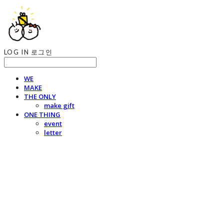
LOG IN
로그인
WE
MAKE
THE ONLY
make gift
ONE THING
event
letter