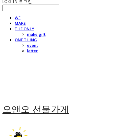
LOG IN
로그인
WE
MAKE
THE ONLY
make gift
ONE THING
event
letter
오앤오 선물가게