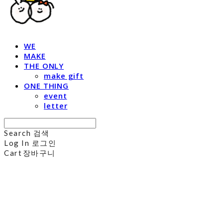
WE
MAKE
THE ONLY
make gift
ONE THING
event
letter
Search
검색
Log In
로그인
Cart
장바구니