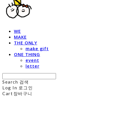
WE
MAKE
THE ONLY
make gift
ONE THING
event
letter
Search
검색
Log In
로그인
Cart
장바구니