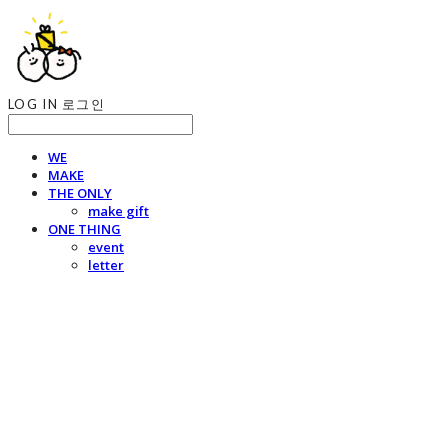
LOG IN
로그인
WE
MAKE
THE ONLY
make gift
ONE THING
event
letter